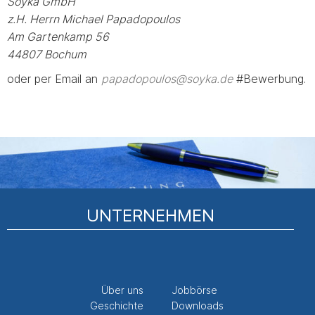
Soyka GmbH
z.H. Herrn Michael Papadopoulos
Am Gartenkamp 56
44807 Bochum
oder per Email an
papadopoulos@soyka.de
#Bewerbung.
UNTERNEHMEN
Über uns
Jobbörse
Geschichte
Downloads