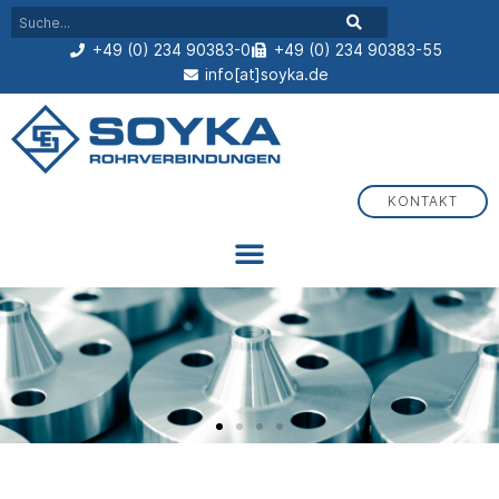
+49 (0) 234 90383-0
+49 (0) 234 90383-55
info[at]soyka.de
KONTAKT
Flansche, Fittings und Schmutzfänger aus Bochum
Seit über 60 Jahren Ihr Partner für Rohrverbindungen und
Druckgerätekomponenten