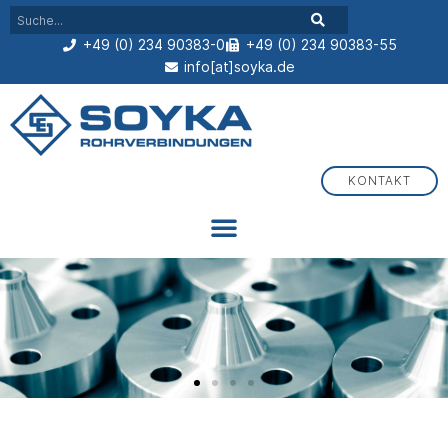
+49 (0) 234 90383-0
+49 (0) 234 90383-55
info[at]soyka.de
KONTAKT
Flansche, Fittings und Schmutzfänger aus Bochum
Seit über 60 Jahren Ihr Partner für Rohrverbindungen und
Druckgerätekomponenten