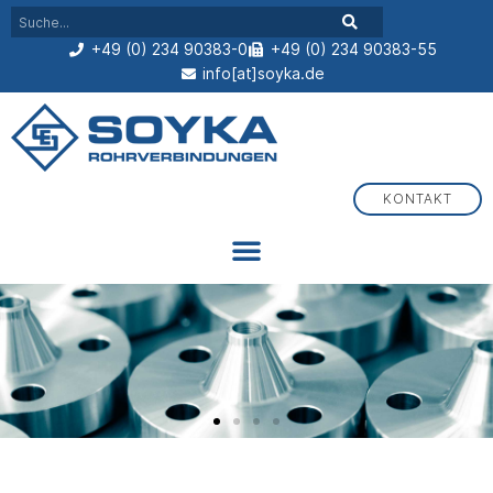
+49 (0) 234 90383-0
+49 (0) 234 90383-55
info[at]soyka.de
KONTAKT
Flansche, Fittings und Schmutzfänger aus Bochum
Seit über 60 Jahren Ihr Partner für Rohrverbindungen und
Druckgerätekomponenten